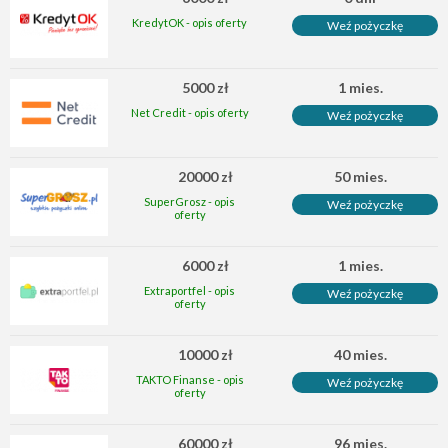
KredytOK - opis oferty
Weź pożyczkę
5000 zł
1 mies.
Net Credit - opis oferty
Weź pożyczkę
20000 zł
50 mies.
SuperGrosz - opis
Weź pożyczkę
oferty
6000 zł
1 mies.
Extraportfel - opis
Weź pożyczkę
oferty
10000 zł
40 mies.
TAKTO Finanse - opis
Weź pożyczkę
oferty
60000 zł
96 mies.