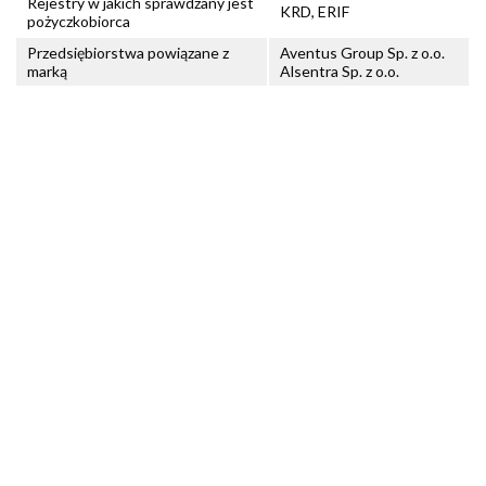
Rejestry w jakich sprawdzany jest
KRD, ERIF
pożyczkobiorca
Przedsiębiorstwa powiązane z
Aventus Group Sp. z o.o.
marką
Alsentra Sp. z o.o.