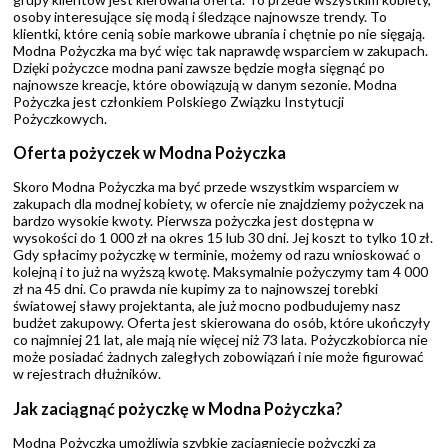
osoby interesujące się modą i śledzące najnowsze trendy. To
klientki, które cenią sobie markowe ubrania i chętnie po nie sięgają.
Modna Pożyczka ma być więc tak naprawdę wsparciem w zakupach.
Dzięki pożyczce modna pani zawsze będzie mogła sięgnąć po
najnowsze kreacje, które obowiązują w danym sezonie. Modna
Pożyczka jest członkiem Polskiego Związku Instytucji
Pożyczkowych.
Oferta pożyczek w Modna Pożyczka
Skoro Modna Pożyczka ma być przede wszystkim wsparciem w
zakupach dla modnej kobiety, w ofercie nie znajdziemy pożyczek na
bardzo wysokie kwoty. Pierwsza pożyczka jest dostępna w
wysokości do 1 000 zł na okres 15 lub 30 dni. Jej koszt to tylko 10 zł.
Gdy spłacimy pożyczkę w terminie, możemy od razu wnioskować o
kolejną i to już na wyższą kwotę. Maksymalnie pożyczymy tam 4 000
zł na 45 dni. Co prawda nie kupimy za to najnowszej torebki
światowej sławy projektanta, ale już mocno podbudujemy nasz
budżet zakupowy. Oferta jest skierowana do osób, które ukończyły
co najmniej 21 lat, ale mają nie więcej niż 73 lata. Pożyczkobiorca nie
może posiadać żadnych zaległych zobowiązań i nie może figurować
w rejestrach dłużników.
Jak zaciągnąć pożyczkę w Modna Pożyczka?
Modna Pożyczka umożliwia szybkie zaciągnięcie pożyczki za