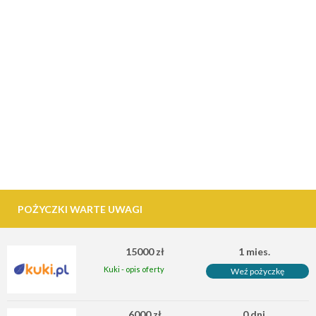
POŻYCZKI WARTE UWAGI
15000 zł
1 mies.
Kuki - opis oferty
Weź pożyczkę
6000 zł
0 dni