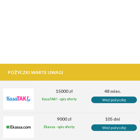
POŻYCZKI WARTE UWAGI
15000 zł
48 mies.
KasaTAK! - opis oferty
Weź pożyczkę
9000 zł
105 dni
Ekassa - opis oferty
Weź pożyczkę