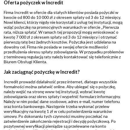
Oferta pożyczek w Incredit
Firma Incredit w ofercie dla stałych klientów posiada pożyczki w
kwocie od 800 do 10 000 zł z okresem spłaty od 3 do 12 miesięcy.
Nowi klienci, którzy nigdy nie korzystali z usług tej instytucji, mogą
wziąć pożyczkę na promocyjnych warunkach w ofercie „Pierwsza
rata, niższa spłata”. W ramach tej propozycji mogą wnioskować o
kwotę 7 000 zł z okresem spłaty od 3 do 12 miesięcy i otrzymać
pierwszą ratę bez żadnych kosztów. Pożyczka jest udzielana na
dowolny cel. Firma nie posiada w swojej ofercie możliwości
przedłużenia okresu spłaty zobowiązania. W przypadku problemów
z terminową regulacją raty należy kontaktować się telefonicznie z
Biurem Obsługi Klienta.
Jak zaciągnąć pożyczkę w Incredit?
Incredit prowadzi działalność przez internet, dlatego wszystkie
formalności można załatwić online. Aby ubiegać się o pożyczkę,
należy wejść na stronę www tej instytucji, wybrać kwotę
zobowiązania oraz okres spłaty i wypełnić formularz informacyjny.
Należy w nim podać dane osobowe, adres e-mail, numer telefonu
oraz konta bankowego. Następnie trzeba wykonać przelew
weryfikacyjny na kwotę 1 zł w celu potwierdzenia warunków
umowy. Po dokonaniu tych czynności musimy poczekać na
zatwierdzenie zakończenia rejestracji i decyzję pożyczkową. Po
pozytywnej weryfikacji pieniądze są przelewane na konto