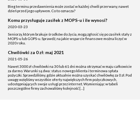
Bieg terminu przedawnienia może zostać w każdej chwili przerwany, nawet
dzień przed jego upływem. Co to oznacza?
Komu przysługuje zasiłek z MOPS-u i ile wynosi?
2020-03-23
Seniorzy, którym brakuje środków do życia, mogą zgłosić się po zasiłek stały z
MOPS-u lub GOPS-u. Sprawdź, na jakie wsparcie finansowe można liczyć w
2020 roku.
Chwilówki za 0 zł: maj 2021
2021-05-26
Nawet 3000 zł chwilówki na 30 lub 61 dni można otrzymać w maju całkowicie
za darmo. Warunki są dwa: status nowego klienta i terminowa spłata
pożyczki. Sprawdziliśmy, gdzie aktualnie można uzyskać chwilówkę za 0 zł. Pod
uwagę wzięliśmy wszystkie oferty największych firm pożyczkowych,
udostępniających swoje usługi przez internet. Wymieniając w tabeli
poszczególne firmy zachowaliśmy kolejność […]