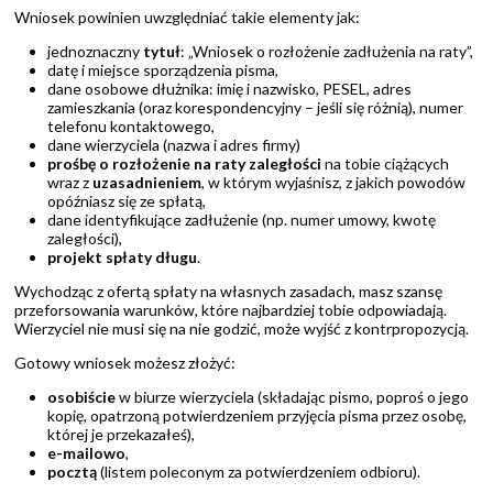
Wniosek powinien uwzględniać takie elementy jak:
jednoznaczny
tytuł
: „Wniosek o rozłożenie zadłużenia na raty”,
datę i miejsce sporządzenia pisma,
dane osobowe dłużnika: imię i nazwisko, PESEL, adres
zamieszkania (oraz korespondencyjny – jeśli się różnią), numer
telefonu kontaktowego,
dane wierzyciela (nazwa i adres firmy)
prośbę o rozłożenie na raty zaległości
na tobie ciążących
wraz z
uzasadnieniem
, w którym wyjaśnisz, z jakich powodów
opóźniasz się ze spłatą,
dane identyfikujące zadłużenie (np. numer umowy, kwotę
zaległości),
projekt spłaty długu
.
Wychodząc z ofertą spłaty na własnych zasadach, masz szansę
przeforsowania warunków, które najbardziej tobie odpowiadają.
Wierzyciel nie musi się na nie godzić, może wyjść z kontrpropozycją.
Gotowy wniosek możesz złożyć:
osobiście
w biurze wierzyciela (składając pismo, poproś o jego
kopię, opatrzoną potwierdzeniem przyjęcia pisma przez osobę,
której je przekazałeś),
e-mailowo
,
pocztą
(listem poleconym za potwierdzeniem odbioru).