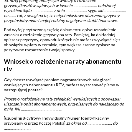
Ja, niżej podpisany, niniejszym wnoszę o rozłożenie
grzywny/kosztów sądowych w kwocie …………………… nałożonej
wyrokiem Sądu ………………… z dnia …………………. sygn. akt ………………….
na ……. rat, z uwagi na to, że natychmiastowe uiszczenie grzywny
przyniosłoby mnie i mojej rodziny negatywne skutki finansowe.
Pod wyżej przytoczoną częścią dokumentu opisz uzasadnienie
wniosku o rozłożenie grzywny na raty. Pamiętaj, im dokładniej
opiszesz przyczyny, z powodu których nie możesz wywiązać się z
obowiązku wpłaty w terminie, tym większe szanse zyskasz na
pozytywne rozpatrzenie twojej sprawy.
Wniosek o rozłożenie na raty abonamentu
rtv
Gdy chcesz rozwiązać problem nagromadzonych zaległości
wynikających z abonamentu RTV, możesz wystosować pismo w
następującej postaci:
Proszę o rozłożenie na raty zaległości wynikających z obowiązku
uiszczania opłat abonamentowych, przypisanych do należącego do
mnie INI ……………………………………
[uzupełnij 8-cyfrowy Indywidualny Numer Identyfikacyjny
przypisany ci przez Pocztę Polską]
za okres od ……………………. do
……………………….