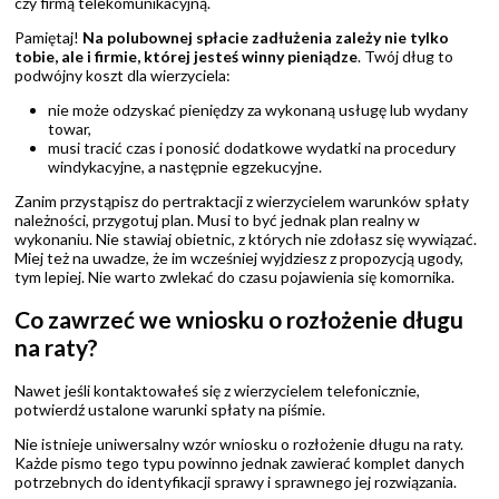
czy firmą telekomunikacyjną.
Pamiętaj!
Na polubownej spłacie zadłużenia zależy nie tylko
tobie, ale i firmie, której jesteś winny pieniądze
. Twój dług to
podwójny koszt dla wierzyciela:
nie może odzyskać pieniędzy za wykonaną usługę lub wydany
towar,
musi tracić czas i ponosić dodatkowe wydatki na procedury
windykacyjne, a następnie egzekucyjne.
Zanim przystąpisz do pertraktacji z wierzycielem warunków spłaty
należności, przygotuj plan. Musi to być jednak plan realny w
wykonaniu. Nie stawiaj obietnic, z których nie zdołasz się wywiązać.
Miej też na uwadze, że im wcześniej wyjdziesz z propozycją ugody,
tym lepiej. Nie warto zwlekać do czasu pojawienia się komornika.
Co zawrzeć we wniosku o rozłożenie długu
na raty?
Nawet jeśli kontaktowałeś się z wierzycielem telefonicznie,
potwierdź ustalone warunki spłaty na piśmie.
Nie istnieje uniwersalny wzór wniosku o rozłożenie długu na raty.
Każde pismo tego typu powinno jednak zawierać komplet danych
potrzebnych do identyfikacji sprawy i sprawnego jej rozwiązania.