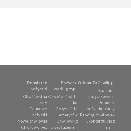
Popularne
Pożyczki
OddamZaChwilę.pl
pożyczki
według typu
Baza firm
Chwilówki na
Chwilówki od 18
pożyczkowych
raty
lat
Poradnik
Darmowe
Pożyczki dla
pożyczkobiorcy
pożyczki
emerytów
Ranking chwilówek
Nowe chwilówki
Chwilówki z
Skontaktuj się z
Chwilówki bez
przedłużeniem
nami