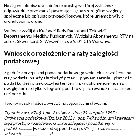
Następnie dopisz uzasadnienie prośby, w której wykażesz
odpowiednie przesłanki, powołując się na szczególne względy
społeczne lub opisując przypadki losowe, które uniemożliwiły ci
uregulowanie długu.
Wniosek wyślij do Krajowej Rady Radiofonii i Telewizji,
Departamentu Mediów Publicznych, Wydziału Abonamentu RTV na
adres: Skwer kard. S. Wyszyńskiego 9, 01-015 Warszawa.
Wniosek o rozłożenie na raty zaległości
podatkowej
Zgodnie z przepisami prawa podatkowego wniosek o rozłożenie na
raty podatku
należy się złożyć przed upływem terminu płatności
podatku
. Jeśli przekroczyłeś ten termin, w dokumencie musisz
uwzględnić nie tylko zaległość podatkową, ale również naliczane od
niej odsetki.
Twój wniosek możesz wyrazić następującymi słowami:
Zgodnie z art. 67a § 1 pkt 2 ustawy z dnia 29 sierpnia 1997 r.
Ordynacja podatkowa (Dz. U.z 2012 r., poz. 749 z późń. zm.) zwracam
się z prośbą o rozłożenie na …..rat zaległości podatkowej w
podatku…………
[wskaż rodzaj podatku, np. VAT]
za okres ………………….
w kwocie ……………………. zł.