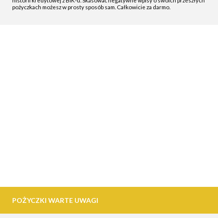
historii kredytowej z BIK-u. Skasować negatywne wpisy o swoich przeszłych
pożyczkach możesz w prosty sposób sam. Całkowicie za darmo.
POŻYCZKI WARTE UWAGI