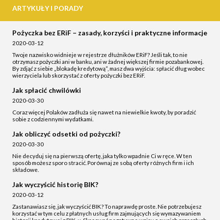
ARTYKUŁY I PORADY
Pożyczka bez ERiF – zasady, korzyści i praktyczne informacje
2020-03-12
Twoje nazwisko widnieje w rejestrze dłużników ERiF? Jeśli tak, to nie
otrzymasz pożyczki ani w banku, ani w żadnej większej firmie pozabankowej.
By zdjąć z siebie „blokadę kredytową”, masz dwa wyjścia: spłacić dług wobec
wierzyciela lub skorzystać z oferty pożyczki bez ERiF.
Jak spłacić chwilówki
2020-03-30
Coraz więcej Polaków zadłuża się nawet na niewielkie kwoty, by poradzić
sobie z codziennymi wydatkami.
Jak obliczyć odsetki od pożyczki?
2020-03-30
Nie decyduj się na pierwszą ofertę, jaka tylko wpadnie Ci w ręce. W ten
sposób możesz sporo stracić. Porównaj ze sobą oferty różnych firm i ich
składowe.
Jak wyczyścić historię BIK?
2020-03-12
Zastanawiasz się, jak wyczyścić BIK? To naprawdę proste. Nie potrzebujesz
korzystać w tym celu z płatnych usług firm zajmujących się wymazywaniem