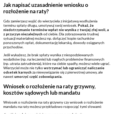
Jak napisać uzasadnienie wniosku o
rozłożenie na raty?
Gdy zamierzasz wyjść do wierzyciela z inicjatywą wydłużenia
terminu spłaty długu, umotywuj swój wniosek.
Pokaż, że
niedotrzymanie terminów wpłat nie wynika z twojej złej woli, a
z przyczyn niezależnych
od ciebie. Dla zobrazowania trudnej
sytuacji materialnej możesz np. dołączyć kopie rachunków
ponoszonych opłat, dokumentację lekarską, dowody osiąganych
przychodów.
Jeśli wykażesz, że brak spłaty wynika z niespodziewanych
wydatków (np. na leczenie) lub nagłych problemów finansowych
(np. utrata zatrudnienia), które na ciebie spadły, możesz wiele ugrać.
Wierzyciel może nie tylko
wstrzymać lub ograniczyć naliczanie
odsetek karnych
za niewywiązanie się z pierwotnej umowy, ale
nawet
umorzyć część zobowiązania
.
Wniosek o rozłożenie na raty grzywny,
kosztów sądowych lub mandatu
Wniosek o rozłożenie na raty grzywny czy wniosek o rozłożenie
mandatu na raty możesz przykładowo rozpocząć tymi słowami: