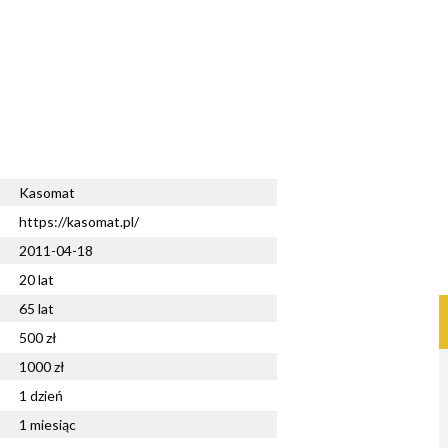
Kasomat
https://kasomat.pl/
2011-04-18
20 lat
65 lat
500 zł
1000 zł
1 dzień
1 miesiąc