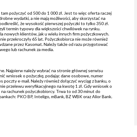
am pożyczyć od 500 do 1 000 zł. Jest to więc oferta raczej
 drobne wydatki, a nie mają możliwości, aby skorzystać na
kreślić, że wysokość pierwszej pożyczki to tylko 350 zł.
li termin typowy dla większości chwilówek na rynku.
la nowych klientów, jak u wielu innych firm pożyczkowych.
 nie przekroczyły 65 lat. Pożyczkobiorca nie może również
awdzane przez Kasomat. Należy także od razu przygotować
owego lub rachunek za media.
ne. Najpierw należy wybrać na stronie głównej serwisu
łnić wniosek o pożyczkę, podając dane osobowe, numer
 poczty e-mail. Należy również dołączyć wyciąg z banku, o
ie przelewu weryfikacyjnego na kwotę 1 zł. Gdy wniosek o
 na rachunek pożyczkobiorcy. Trwa to od 30 minut do
ankach: PKO BP, Inteligo, mBank, BZ WBK oraz Alior Bank.