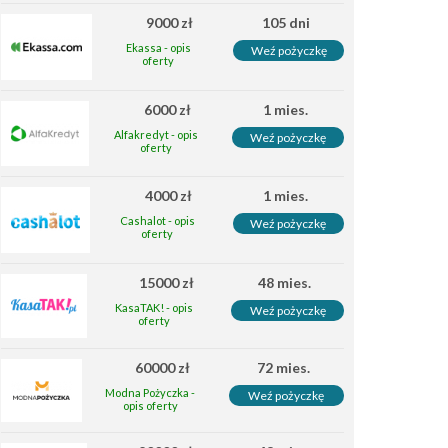
9000 zł
105 dni
Ekassa - opis
Weź pożyczkę
oferty
6000 zł
1 mies.
Alfakredyt - opis
Weź pożyczkę
oferty
4000 zł
1 mies.
Cashalot - opis
Weź pożyczkę
oferty
15000 zł
48 mies.
KasaTAK! - opis
Weź pożyczkę
oferty
60000 zł
72 mies.
Modna Pożyczka -
Weź pożyczkę
opis oferty