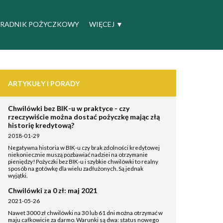
RADNIK POŻYCZKOWY
WIĘCEJ
▼
ARTYKUŁY I PORADY
Chwilówki bez BIK-u w praktyce - czy
rzeczywiście można dostać pożyczkę mając złą
historię kredytową?
2018-01-29
Negatywna historia w BIK-u czy brak zdolności kredytowej
niekoniecznie muszą pozbawiać nadziei na otrzymanie
pieniędzy! Pożyczki bez BIK-u i szybkie chwilówki to realny
sposób na gotówkę dla wielu zadłużonych. Są jednak
wyjątki.
Chwilówki za 0 zł: maj 2021
2021-05-26
Nawet 3000 zł chwilówki na 30 lub 61 dni można otrzymać w
maju całkowicie za darmo. Warunki są dwa: status nowego