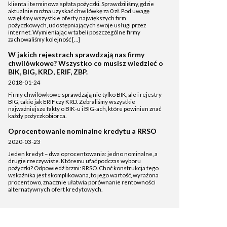
klienta i terminowa spłata pożyczki. Sprawdziliśmy, gdzie
aktualnie można uzyskać chwilówkę za 0 zł. Pod uwagę
wzięliśmy wszystkie oferty największych firm
pożyczkowych, udostępniających swoje usługi przez
internet. Wymieniając w tabeli poszczególne firmy
zachowaliśmy kolejność […]
W jakich rejestrach sprawdzają nas firmy
chwilówkowe? Wszystko co musisz wiedzieć o
BIK, BIG, KRD, ERIF, ZBP.
2018-01-24
Firmy chwilówkowe sprawdzają nie tylko BIK, ale i rejestry
BIG, takie jak ERIF czy KRD. Zebraliśmy wszystkie
najważniejsze fakty o BIK-u i BIG-ach, które powinien znać
każdy pożyczkobiorca.
Oprocentowanie nominalne kredytu a RRSO
2020-03-23
Jeden kredyt – dwa oprocentowania: jedno nominalne, a
drugie rzeczywiste. Któremu ufać podczas wyboru
pożyczki? Odpowiedź brzmi: RRSO. Choć konstrukcja tego
wskaźnika jest skomplikowana, to jego wartość, wyrażona
procentowo, znacznie ułatwia porównanie rentowności
alternatywnych ofert kredytowych.