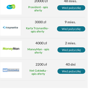
20000 zł
48 mies.
Provident - opis
Weź pożyczkę
oferty
3000 zł
9 mies.
Karta Trzynastka -
Weź pożyczkę
opis oferty
4000 zł
2 mies.
MoneyMan - opis
Weź pożyczkę
oferty
2200 zł
40 dni
Net Gotówka -
Weź pożyczkę
opis oferty