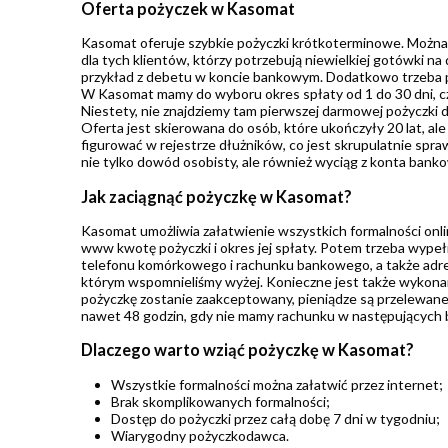
Oferta pożyczek w Kasomat
Kasomat oferuje szybkie pożyczki krótkoterminowe. Można t
dla tych klientów, którzy potrzebują niewielkiej gotówki na
przykład z debetu w koncie bankowym. Dodatkowo trzeba pod
W Kasomat mamy do wyboru okres spłaty od 1 do 30 dni, czy
Niestety, nie znajdziemy tam pierwszej darmowej pożyczki d
Oferta jest skierowana do osób, które ukończyły 20 lat, ale
figurować w rejestrze dłużników, co jest skrupulatnie spr
nie tylko dowód osobisty, ale również wyciąg z konta bank
Jak zaciągnąć pożyczkę w Kasomat?
Kasomat umożliwia załatwienie wszystkich formalności onli
www kwotę pożyczki i okres jej spłaty. Potem trzeba wype
telefonu komórkowego i rachunku bankowego, a także adres
którym wspomnieliśmy wyżej. Konieczne jest także wykonan
pożyczkę zostanie zaakceptowany, pieniądze są przelewane
nawet 48 godzin, gdy nie mamy rachunku w następujących b
Dlaczego warto wziąć pożyczkę w Kasomat?
Wszystkie formalności można załatwić przez internet;
Brak skomplikowanych formalności;
Dostęp do pożyczki przez całą dobę 7 dni w tygodniu;
Wiarygodny pożyczkodawca.