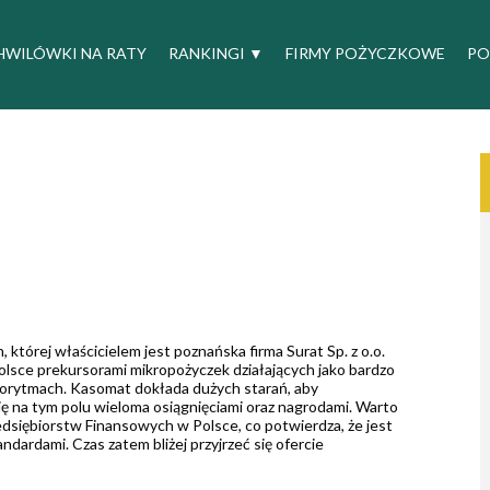
HWILÓWKI NA RATY
RANKINGI
▼
FIRMY POŻYCZKOWE
PO
tórej właścicielem jest poznańska firma Surat Sp. z o.o.
 Polsce prekursorami mikropożyczek działających jako bardzo
gorytmach. Kasomat dokłada dużych starań, aby
ę na tym polu wieloma osiągnięciami oraz nagrodami. Warto
dsiębiorstw Finansowych w Polsce, co potwierdza, że jest
dardami. Czas zatem bliżej przyjrzeć się ofercie