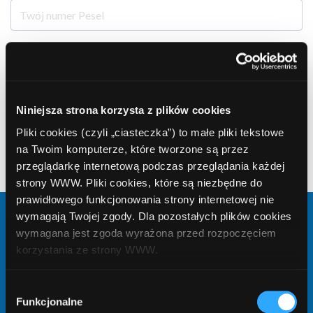
E-mail
Niniejsza strona korzysta z plików cookies
Telefon
Pliki cookies (czyli „ciasteczka”) to małe pliki tekstowe
na Twoim komputerze, które tworzone są przez
przeglądarkę internetową podczas przeglądania każdej
Telefon może być potrzebny do podpisania umowy o kredyt/ pożyczkę
strony WWW. Pliki cookies, które są niezbędne do
prawidłowego funkcjonowania strony internetowej nie
wymagają Twojej zgody. Dla pozostałych plików cookies
Kwota
wymagana jest zgoda wyrażona przed rozpoczęciem
korzystania ze strony WWW.
W każdej chwili możesz zmienić decyzję dotyczącą
Wybór
Liczba rat
formy korzystania z plików cookies. Więcej:
Polityka
Funkcjonalne
zgody