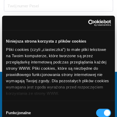
E-mail
Niniejsza strona korzysta z plików cookies
Telefon
Pliki cookies (czyli „ciasteczka”) to małe pliki tekstowe
na Twoim komputerze, które tworzone są przez
przeglądarkę internetową podczas przeglądania każdej
Telefon może być potrzebny do podpisania umowy o kredyt/ pożyczkę
strony WWW. Pliki cookies, które są niezbędne do
prawidłowego funkcjonowania strony internetowej nie
wymagają Twojej zgody. Dla pozostałych plików cookies
Kwota
wymagana jest zgoda wyrażona przed rozpoczęciem
korzystania ze strony WWW.
W każdej chwili możesz zmienić decyzję dotyczącą
Wybór
Liczba rat
formy korzystania z plików cookies. Więcej:
Polityka
Funkcjonalne
zgody