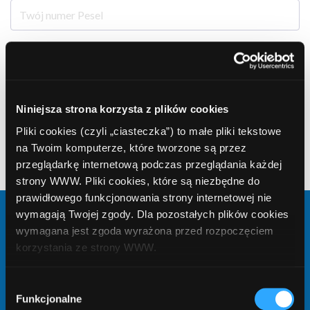
E-mail
Niniejsza strona korzysta z plików cookies
Telefon
Pliki cookies (czyli „ciasteczka”) to małe pliki tekstowe
na Twoim komputerze, które tworzone są przez
przeglądarkę internetową podczas przeglądania każdej
Telefon może być potrzebny do podpisania umowy o kredyt/ pożyczkę
strony WWW. Pliki cookies, które są niezbędne do
prawidłowego funkcjonowania strony internetowej nie
wymagają Twojej zgody. Dla pozostałych plików cookies
Kwota
wymagana jest zgoda wyrażona przed rozpoczęciem
korzystania ze strony WWW.
W każdej chwili możesz zmienić decyzję dotyczącą
Wybór
Liczba rat
formy korzystania z plików cookies. Więcej:
Polityka
Funkcjonalne
zgody