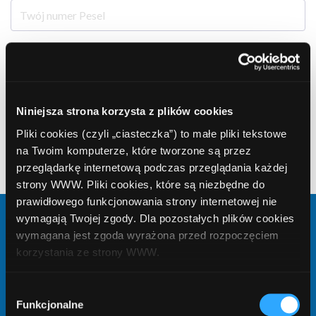
E-mail
Niniejsza strona korzysta z plików cookies
Telefon
Pliki cookies (czyli „ciasteczka”) to małe pliki tekstowe
na Twoim komputerze, które tworzone są przez
przeglądarkę internetową podczas przeglądania każdej
Telefon może być potrzebny do podpisania umowy o kredyt/ pożyczkę
strony WWW. Pliki cookies, które są niezbędne do
prawidłowego funkcjonowania strony internetowej nie
wymagają Twojej zgody. Dla pozostałych plików cookies
Kwota
wymagana jest zgoda wyrażona przed rozpoczęciem
korzystania ze strony WWW.
W każdej chwili możesz zmienić decyzję dotyczącą
Wybór
Liczba rat
formy korzystania z plików cookies. Więcej:
Polityka
Funkcjonalne
zgody